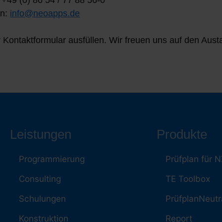
 +49 (0) 86 54 / 77 88 56-0
an:
info@neoapps.de
 Kontaktformular ausfüllen. Wir freuen uns auf den Aust
Leistungen
Produkte
Programmierung
Prüfplan für 
Consulting
TE Toolbox
Schulungen
PrüfplanNeutr
Konstruktion
Report