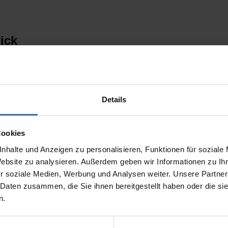
lick
 großer Baugruppen in NX
Details
ch top aktuelle
augruppen.
Cookies
as Arbeiten mit „Extra
nhalte und Anzeigen zu personalisieren, Funktionen für soziale
Website zu analysieren. Außerdem geben wir Informationen zu I
uppenzustände
r soziale Medien, Werbung und Analysen weiter. Unsere Partner
 Daten zusammen, die Sie ihnen bereitgestellt haben oder die s
n.
en auf Basis der