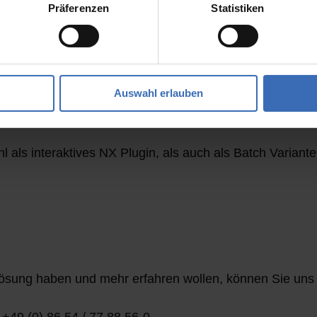
 im Routingumfeld
Präferenzen
Statistiken
ung der
bar.
Auswahl erlauben
r und ECTR.
 als interaktives NX Plugin, als auch als Batch Variant
ösung haben und mehr erfahren wollen, können Sie uns 