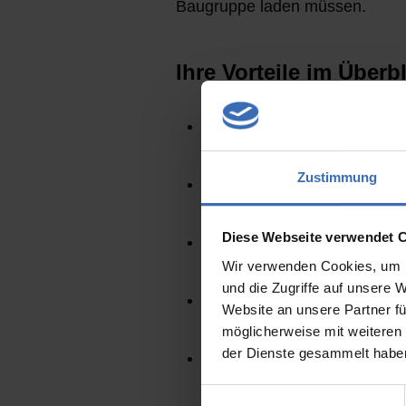
Baugruppe laden müssen.
Ihre Vorteile im Überb
Zeitersparnis beim Öffnen
um bis zu 90%.
Zustimmung
Zuverlässiges Arbeiten dur
Representations in den B
Diese Webseite verwendet 
Zusätzliche Features für d
Large Assemblies“.
Wir verwenden Cookies, um I
und die Zugriffe auf unsere 
Rep-Bookmarks um Baugr
Website an unsere Partner fü
abspeichern zu können.
möglicherweise mit weiteren
der Dienste gesammelt habe
Umschalten von Anordnung
Representations möglich.
Einwilligungsauswahl