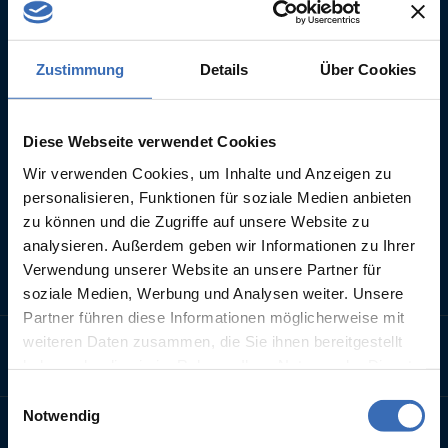
Sägewerkstr. 5
83416 Saaldorf-Surheim
Zustimmung
Details
Über Cookies
+49 86 54 77 88 560
+49 86 54 77 88 566
Diese Webseite verwendet Cookies
info@neoapps.de
Wir verwenden Cookies, um Inhalte und Anzeigen zu
› LinkedIn
personalisieren, Funktionen für soziale Medien anbieten
zu können und die Zugriffe auf unsere Website zu
analysieren. Außerdem geben wir Informationen zu Ihrer
Verwendung unserer Website an unsere Partner für
Leistungen
soziale Medien, Werbung und Analysen weiter. Unsere
Partner führen diese Informationen möglicherweise mit
weiteren Daten zusammen, die Sie ihnen bereitgestellt
Programmierung
haben oder die sie im Rahmen Ihrer Nutzung der Dienste
gesammelt haben.
Einwilligungsauswahl
Notwendig
Consulting