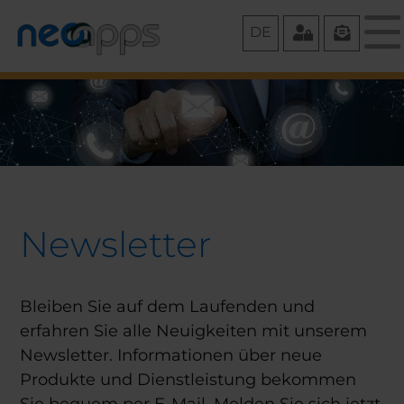
Zum
DE
Inhalt
springen
Newsletter
Bleiben Sie auf dem Laufenden und
erfahren Sie alle Neuigkeiten mit unserem
Newsletter. Informationen über neue
Produkte und Dienstleistung bekommen
Sie bequem per E-Mail. Melden Sie sich jetzt