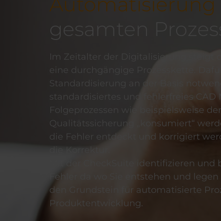
Automatisierung
gesamten Prozess
Im Zeitalter der Digitalisierung steigt
eine durchgängige Prozesskette. Dafür
Standardisierung an der Basis notwen
standardisiertes und fehlerfreies CAD
Folgeprozessen wie beispielsweise der
Qualitätssicherung „konsumiert“ werden
die Fehler entdeckt und korrigiert wer
die Korrektur.
Mit der CheckSuite identifizieren und 
Fehler da wo Sie entstehen und legen 
den Grundstein für automatisierte Pro
Produktentwicklung.