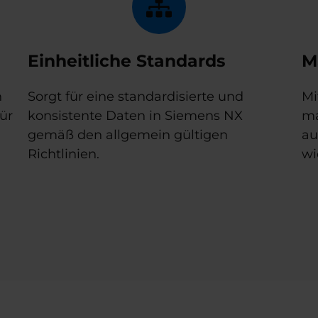
Einheitliche Standards
M
n
Sorgt für eine standardisierte und
Mi
für
konsistente Daten in Siemens NX
ma
gemäß den allgemein gültigen
au
Richtlinien.
wi