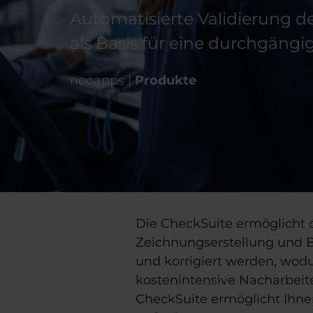
Automatisierte Validierung d
als Basis für eine durchgängi
neoapps |
Produkte
Die CheckSuite ermöglicht
Zeichnungserstellung und B
und korrigiert werden, wodu
kostenintensive Nacharbei
CheckSuite ermöglicht Ihne