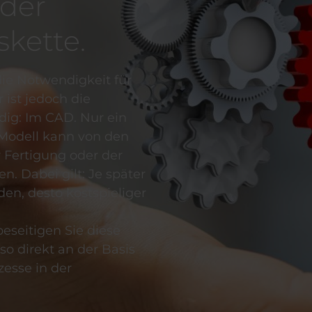
der
kette.
 die Notwendigkeit für
 ist jedoch die
dig: Im CAD. Nur ein
 Modell kann von den
 Fertigung oder der
. Dabei gilt: Je später
den, desto kostspieliger
beseitigen Sie diese
so direkt an der Basis
zesse in der