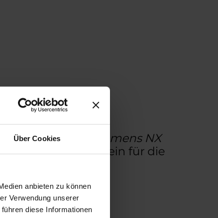
ionsrichtlinien in Siemens NX
Über Cookies
gen Sie den Grundstein für die
ozesse.
 Medien anbieten zu können
hrer Verwendung unserer
 führen diese Informationen