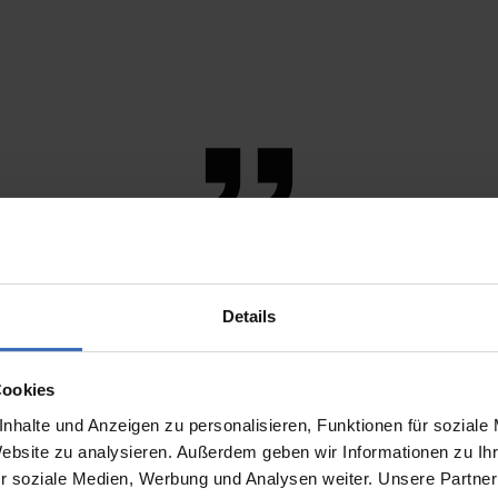
en Sie die Einhaltung Ihrer Konstrukt
Details
ät Ihrer Konstruktionsdaten
. Damit le
tisierung und Digitalisierung Ihrer Pr
Cookies
nhalte und Anzeigen zu personalisieren, Funktionen für soziale
Website zu analysieren. Außerdem geben wir Informationen zu I
r soziale Medien, Werbung und Analysen weiter. Unsere Partner