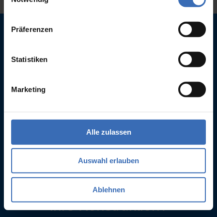
Präferenzen
Statistiken
Marketing
Alle zulassen
Auswahl erlauben
Sie interessieren sich für ein
maßgeschneidertes TE für
Ablehnen
Ihre Konstruktion?