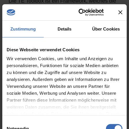
Die TE Toolbox ist
ein Framework, welches die
Definition von firmen- und branchenspezifischen
Technischen Elementen ermöglicht. Dabei sind
keine Programmierkenntnisse für die
Zustimmung
Details
Über Cookies
Umsetzung notwendig. Die maßgeschneiderten
Technischen Elemente können einfach durch
Konfiguration zusammen gestellt werden. Das
Diese Webseite verwendet Cookies
Resultat ist eine Bibliothek für die Konstruktion
Wir verwenden Cookies, um Inhalte und Anzeigen zu
zur Modellierung innovativer Produkte in
personalisieren, Funktionen für soziale Medien anbieten
Siemens NX für alle Branchen wie dem
zu können und die Zugriffe auf unsere Website zu
klassischen Maschinenbau, Formenbau,
analysieren. Außerdem geben wir Informationen zu Ihrer
Aerospace und dem Holzbau.
Verwendung unserer Website an unsere Partner für
soziale Medien, Werbung und Analysen weiter. Unsere
Partner führen diese Informationen möglicherweise mit
weiteren Daten zusammen, die Sie ihnen bereitgestellt
haben oder die sie im Rahmen Ihrer Nutzung der Dienste
gesammelt haben.
Einwilligungsauswahl
Notwendig