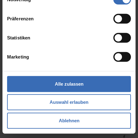
a
t
Präferenzen
i
s
i
Statistiken
e
r
Marketing
t
e
Ü
Alle zulassen
b
e
Auswahl erlauben
r
p
r
Ablehnen
ü
f