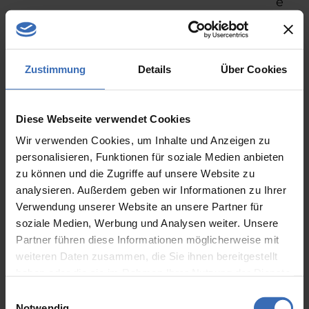
e
n
t
e
Zustimmung
Details
Über Cookies
r
ü
c
Diese Webseite verwendet Cookies
k
Wir verwenden Cookies, um Inhalte und Anzeigen zu
t
personalisieren, Funktionen für soziale Medien anbieten
d
zu können und die Zugriffe auf unsere Website zu
i
analysieren. Außerdem geben wir Informationen zu Ihrer
e
Verwendung unserer Website an unsere Partner für
soziale Medien, Werbung und Analysen weiter. Unsere
a
Partner führen diese Informationen möglicherweise mit
u
weiteren Daten zusammen, die Sie ihnen bereitgestellt
t
haben oder die sie im Rahmen Ihrer Nutzung der Dienste
o
gesammelt haben.
Einwilligungsauswahl
m
Notwendig