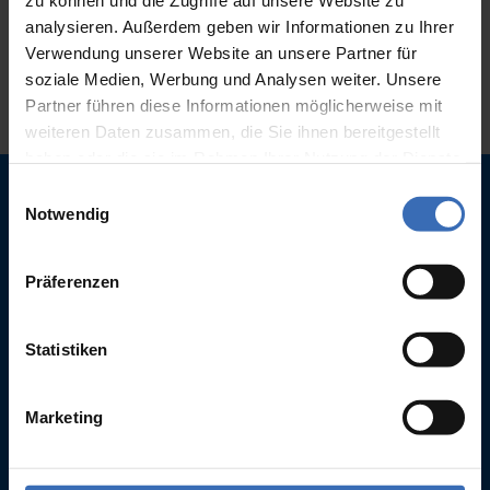
zu können und die Zugriffe auf unsere Website zu
form
here
. We look forward to hearing from
analysieren. Außerdem geben wir Informationen zu Ihrer
you.
Verwendung unserer Website an unsere Partner für
soziale Medien, Werbung und Analysen weiter. Unsere
Partner führen diese Informationen möglicherweise mit
weiteren Daten zusammen, die Sie ihnen bereitgestellt
haben oder die sie im Rahmen Ihrer Nutzung der Dienste
gesammelt haben.
Einwilligungsauswahl
Notwendig
neoapps GmbH
Präferenzen
Sägewerkstr. 5
83416 Saaldorf-Surheim
Statistiken
+49 86 54 77 88 560
+49 86 54 77 88 566
Marketing
info@neoapps.de
› LinkedIn